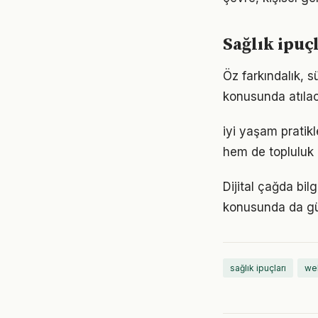
Sağlık ipuç
Öz farkındalık, 
konusunda atılaca
iyi yaşam pratik
hem de topluluk 
Dijital çağda bil
konusunda da gü
sağlık ipuçları
we