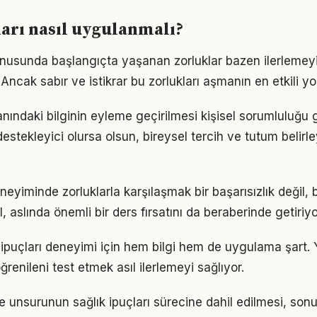
ları nasıl uygulanmalı?
konusunda başlangıçta yaşanan zorluklar bazen ilerlemey
 Ancak sabır ve istikrar bu zorlukları aşmanın en etkili yo
lanındaki bilginin eyleme geçirilmesi kişisel sorumluluğu g
estekleyici olursa olsun, bireysel tercih ve tutum belirl
eneyiminde zorluklarla karşılaşmak bir başarısızlık değil
l, aslında önemli bir ders fırsatını da beraberinde getiriyo
ık ipuçları deneyimi için hem bilgi hem de uygulama şart.
ğrenileni test etmek asıl ilerlemeyi sağlıyor.
 unsurunun sağlık ipuçları sürecine dahil edilmesi, sonuç