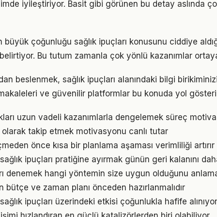
imde iyileştiriyor. Basit gibi görünen bu detay aslında ç
rın büyük çoğunluğu sağlık ipuçları konusunu ciddiye aldı
ı belirtiyor. Bu tutum zamanla çok yönlü kazanımlar ortay
n beslenmek, sağlık ipuçları alanındaki bilgi birikiminizi
akaleleri ve güvenilir platformlar bu konuda yol gösteric
ukları uzun vadeli kazanımlarla dengelemek süreç motiv
l olarak takip etmek motivasyonu canlı tutar
den önce kısa bir planlama aşaması verimliliği artırır
sağlık ipuçları pratiğine ayırmak günün geri kalanını daha
arı denemek hangi yöntemin size uygun olduğunu anlama
için bütçe ve zaman planı önceden hazırlanmalıdır
ağlık ipuçları üzerindeki etkisi çoğunlukla hafife alınıy
işimi hızlandıran en güçlü katalizörlerden biri olabiliyor.