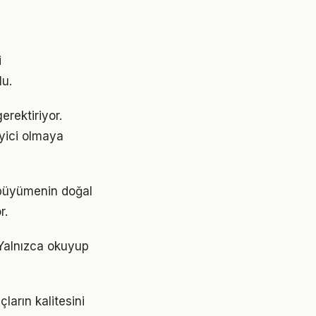
i
lu.
erektiriyor.
eyici olmaya
, büyümenin doğal
r.
 Yalnızca okuyup
ların kalitesini