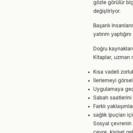
gözle görülür biç
değiştiriyor.
Başarılı insanla
yatırım yaptığın
Doğru kaynaklarda
Kitaplar, uzman m
Kısa vadeli zorl
İlerlemeyi görse
Uygulamaya geçme
Sabah saatlerini 
Farklı yaklaşıml
sağlık ipuçları 
Sosyal çevrenin s
çevre, kişisel gel