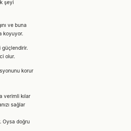
ok şeyi
ğını ve buna
a koyuyor.
 güçlendirir.
i olur.
asyonunu korur
 verimli kılar
nızı sağlar
or. Oysa doğru